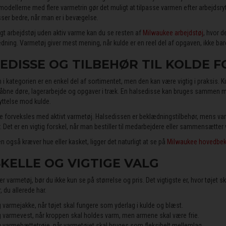
odellerne med flere varmetrin gør det muligt at tilpasse varmen efter arbejdsryt
sser bedre, når man er i bevægelse.
igt arbejdstøj uden aktiv varme kan du se resten af
Milwaukee arbejdstøj
, hvor d
ning. Varmetøj giver mest mening, når kulde er en reel del af opgaven, ikke bar
EDISSE OG TILBEHØR TIL KOLDE 
 i kategorien er en enkel del af sortimentet, men den kan være vigtig i praksis.
åbne døre, lagerarbejde og opgaver i træk. En halsedisse kan bruges sammen med
yttelse mod kulde.
ke forveksles med aktivt varmetøj. Halsedissen er beklædningstilbehør, mens var
Det er en vigtig forskel, når man bestiller til medarbejdere eller sammensætter vi
 også kræver hue eller kasket, ligger det naturligt at se på
Milwaukee hovedbe
KELLE OG VIGTIGE VALG
r varmetøj, bør du ikke kun se på størrelse og pris. Det vigtigste er, hvor tøjet 
r, du allerede har.
 varmejakke, når tøjet skal fungere som yderlag i kulde og blæst.
 varmevest, når kroppen skal holdes varm, men armene skal være frie.
 varmehættetrøje, når varmetøjet skal bruges som fleksibelt mellemlag.