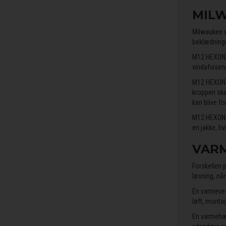
MILW
Milwaukee v
beklædninge
M12 HEXON v
vindafvisend
M12 HEXON v
kroppen ska
kan blive f
M12 HEXON v
en jakke, h
VARM
Forskellen 
løsning, nå
En varmeves
løft, monta
En varmehæt