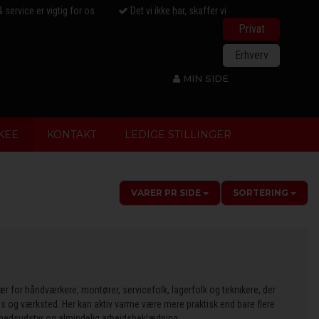
& service er vigtig for os
Det vi ikke har, skaffer vi
Privat
Erhverv
MIN SIDE
KEE
KONTAKT
LEDIGE STILLINGER
VARER PR SIDE
SORTERING
sær for håndværkere, montører, servicefolk, lagerfolk og teknikere, der
ads og værksted. Her kan aktiv varme være mere praktisk end bare flere
rhedsudstyr og almindelig arbejdsbeklædning.