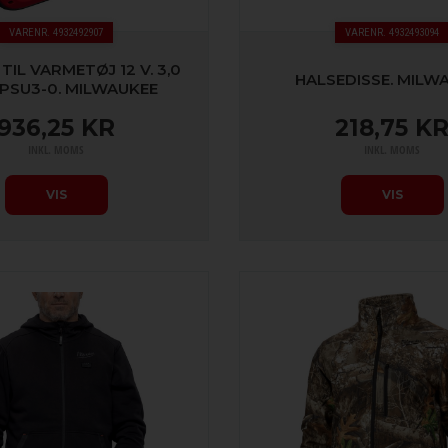
VARENR. 4932492907
VARENR. 4932493094
TIL VARMETØJ 12 V. 3,0
HALSEDISSE. MILW
RPSU3-0. MILWAUKEE
936,25 KR
218,75 K
INKL. MOMS
INKL. MOMS
VIS
VIS