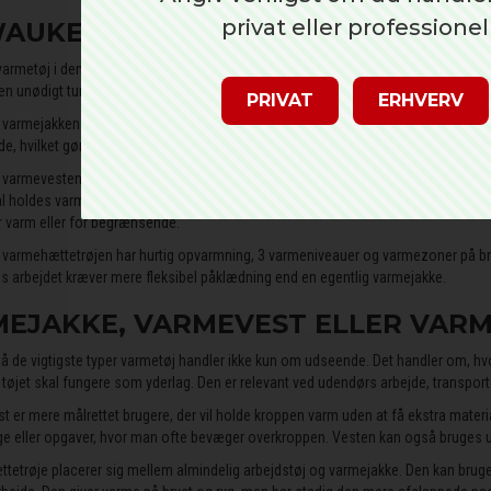
privat eller professionel
AUKEE M12 VARMETØJ TIL KOLDE
armetøj i denne kategori bygger primært på M12-systemet. Det gør tøjet relevant 
n unødigt tung. M12-løsningen bruges i varmejakker, varmeveste og varmehættetrø
PRIVAT
ERHVERV
armejakken har hurtig opvarmning, 5 varmezoner og 3 varmetrin. Den giver op til 
e, hvilket gør den relevant til udendørs arbejde, serviceopgaver og kolde byggepl
armevesten har også hurtig opvarmning, 5 varmezoner og 3 varmetrin. Den giver op
l holdes varm, men armene skal have fuld bevægelighed. Det kan være ved montage
or varm eller for begrænsende.
armehættetrøjen har hurtig opvarmning, 3 varmeniveauer og varmezoner på bry
vis arbejdet kræver mere fleksibel påklædning end en egentlig varmejakke.
EJAKKE, VARMEVEST ELLER VAR
på de vigtigste typer varmetøj handler ikke kun om udseende. Det handler om, hvo
r tøjet skal fungere som yderlag. Den er relevant ved udendørs arbejde, transpor
t er mere målrettet brugere, der vil holde kroppen varm uden at få ekstra mater
ge eller opgaver, hvor man ofte bevæger overkroppen. Vesten kan også bruges u
tetrøje placerer sig mellem almindelig arbejdstøj og varmejakke. Den kan brug