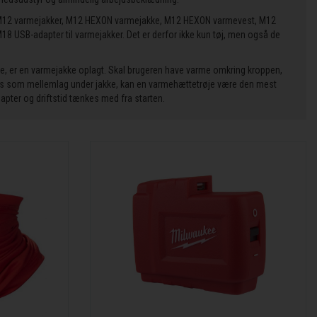
er M12 varmejakker, M12 HEXON varmejakke, M12 HEXON varmevest, M12
8 USB-adapter til varmejakker. Det er derfor ikke kun tøj, men også de
e, er en varmejakke oplagt. Skal brugeren have varme omkring kroppen,
ges som mellemlag under jakke, kan en varmehættetrøje være den mest
dapter og driftstid tænkes med fra starten.