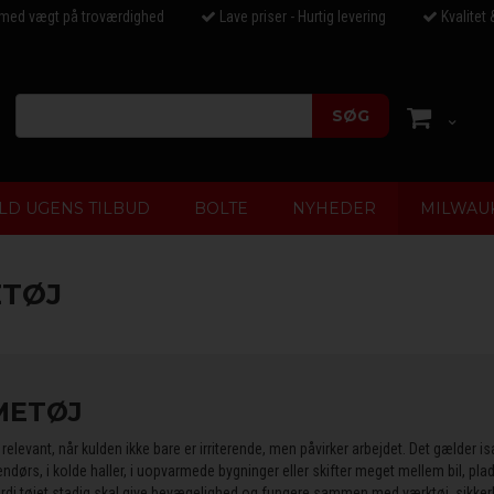
 med vægt på troværdighed
Lave priser - Hurtig levering
Kvalitet 
SØG
LD UGENS TILBUD
BOLTE
NYHEDER
MILWAU
TØJ
METØJ
relevant, når kulden ikke bare er irriterende, men påvirker arbejdet. Det gælder i
ndørs, i kolde haller, i uopvarmede bygninger eller skifter meget mellem bil, pl
fordi tøjet stadig skal give bevægelighed og fungere sammen med værktøj, sikke