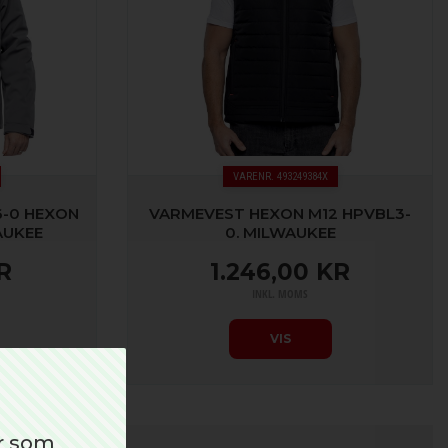
VARENR. 493249384X
6-0 HEXON
VARMEVEST HEXON M12 HPVBL3-
AUKEE
0. MILWAUKEE
R
1.246,00 KR
INKL. MOMS
VIS
r som