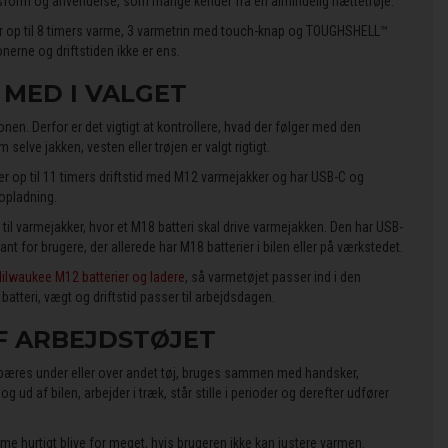
asform og anvendelse, som mange kender fra en almindelig hættetrøje.
 op til 8 timers varme, 3 varmetrin med touch-knap og TOUGHSHELL™
erne og driftstiden ikke er ens.
 MED I VALGET
onen. Derfor er det vigtigt at kontrollere, hvad der følger med den
 selve jakken, vesten eller trøjen er valgt rigtigt.
ver op til 11 timers driftstid med M12 varmejakker og har USB-C og
 opladning.
l varmejakker, hvor et M18 batteri skal drive varmejakken. Den har USB-
nt for brugere, der allerede har M18 batterier i bilen eller på værkstedet.
ilwaukee M12 batterier og ladere
, så varmetøjet passer ind i den
atteri, vægt og driftstid passer til arbejdsdagen.
F ARBEJDSTØJET
bæres under eller over andet tøj, bruges sammen med handsker,
 ud af bilen, arbejder i træk, står stille i perioder og derefter udfører
me hurtigt blive for meget, hvis brugeren ikke kan justere varmen.