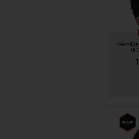
VARMEHÆ
HH