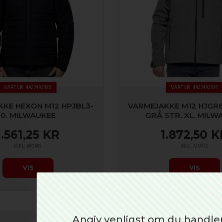
VARENR. 49324938XX
VARENR. 4932493828
KE HEXON M12 HPJBL3-
VARMEJAKKE M12 HJGR
0. MILWAUKEE
GRÅ STR. XL. MILW
1.561,25 KR
1.872,50 K
INKL. MOMS
INKL. MOMS
VIS
VIS
Angiv venligst om du handle