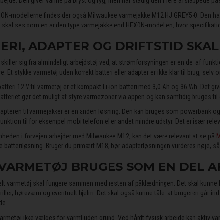
bejde. Den giver varme på bryst og ryg, men har stadig den mere afslappede p
ON-modellerne findes der også Milwaukee varmejakke M12 HJ GREY5-0. Den har
n skal ses som en anden type varmejakke end HEXON-modellen, hvor specifikation
ERI, ADAPTER OG DRIFTSTID SKAL
killer sig fra almindeligt arbejdstøj ved, at strømforsyningen er en del af funkti
e. Et stykke varmetøj uden korrekt batteri eller adapter er ikke klar til brug, selv om
tteri 12 V til varmetøj er et kompakt Li-ion batteri med 3,0 Ah og 36 Wh. Det gi
atteriet gør det muligt at styre varmezoner via appen og kan samtidig bruges til
pteren til varmejakker er en anden løsning. Den kan bruges som powerbank og ti
nktion til for eksempel mobiltelefon eller andet mindre udstyr. Det er især releva
mheden i forvejen arbejder med Milwaukee M12, kan det være relevant at se på
M
 batteriløsning. Bruger du primært M18, bør adapterløsningen vurderes nøje, så b
VARMETØJ BRUGES SOM EN DEL A
lt varmetøj skal fungere sammen med resten af påklædningen. Det skal kunne 
iller, høreværn og eventuelt hjelm. Det skal også kunne tåle, at brugeren går ind og
de.
armetøj ikke vælges for varmt uden grund. Ved hårdt fysisk arbejde kan aktiv var