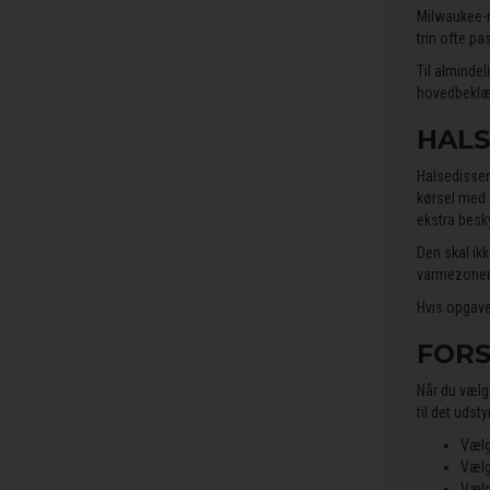
Milwaukee-m
trin ofte pa
Til almindel
hovedbeklæd
HALS
Halsedissen
kørsel med 
ekstra besk
Den skal ik
varmezoner. 
Hvis opgaven
FORS
Når du vælge
til det udsty
Vælg
Vælg
Vælg