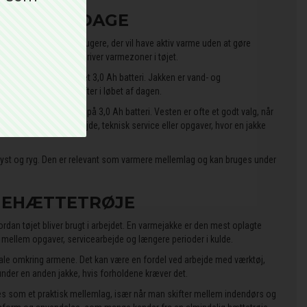
 ARBEJDSDAGE
for professionelle brugere, der vil have aktiv varme uden at gøre
jer, hvor batteriet driver varmezoner i tøjet.
11 timers drift med et 3,0 Ah batteri. Jakken er vand- og
adser, hvor vejret skifter i løbet af dagen.
 til 11 timers drift på 3,0 Ah batteri. Vesten er ofte et godt valg, når
, kørsel, lagerarbejde, teknisk service eller opgaver, hvor en jakke
st og ryg. Den er relevant som varmere mellemlag og kan bruges under
MEHÆTTETRØJE
rdan tøjet bliver brugt i arbejdet. En varmejakke er den mest oplagte
t mellem opgaver, servicearbejde og længere perioder i kulde.
iale omkring armene. Det kan være en fordel ved arbejde med værktøj,
nder en anden jakke, hvis forholdene kræver det.
es som et praktisk mellemlag, især når man skifter mellem indendørs og