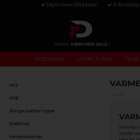
Salg til erhverv, EAN & private
31 års erfaring
KATEGORIER
UGENS TILBUD
TILME
VARME
M12
9 produkter
M18
Øvrige batteri typer
VAR
Elektrisk
Varmetøj er 
arbejder ude
Havemaskiner
tykke lag, 