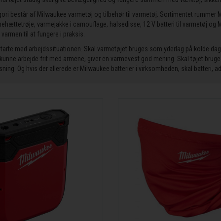
ori består af Milwaukee varmetøj og tilbehør til varmetøj. Sortimentet rumm
hættetrøje, varmejakke i camouflage, halsedisse, 12 V batteri til varmetøj og M1
r varmen til at fungere i praksis.
starte med arbejdssituationen. Skal varmetøjet bruges som yderlag på kolde dag
kunne arbejde frit med armene, giver en varmevest god mening. Skal tøjet bru
sning. Og hvis der allerede er Milwaukee batterier i virksomheden, skal batteri, a