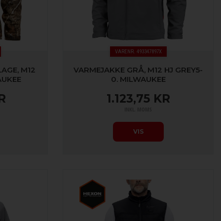
VARENR. 493347897X
AGE, M12
VARMEJAKKE GRÅ, M12 HJ GREY5-
AUKEE
0. MILWAUKEE
R
1.123,75 KR
INKL. MOMS
VIS