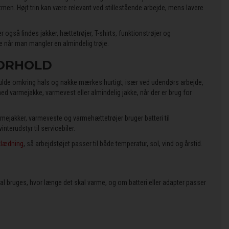
men. Højt trin kan være relevant ved stillestående arbejde, mens lavere
er også findes jakker, hættetrøjer, T-shirts, funktionstrøjer og
e når man mangler en almindelig trøje.
FORHOLD
 Kulde omkring hals og nakke mærkes hurtigt, især ved udendørs arbejde,
 varmejakke, varmevest eller almindelig jakke, når der er brug for
mejakker, varmeveste og varmehættetrøjer bruger batteri til
nterudstyr til servicebiler.
klædning
, så arbejdstøjet passer til både temperatur, sol, vind og årstid.
skal bruges, hvor længe det skal varme, og om batteri eller adapter passer