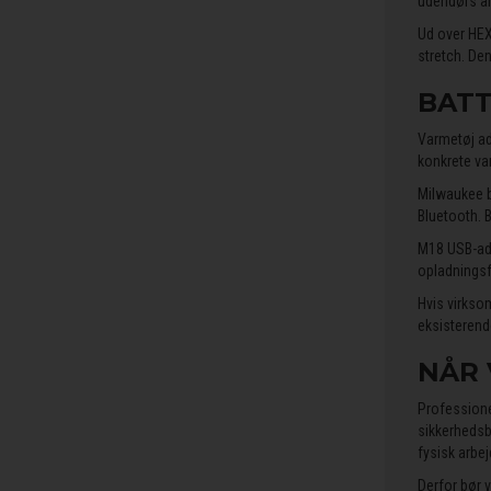
udendørs ar
Ud over HEX
stretch. De
BATT
Varmetøj ads
konkrete var
Milwaukee ba
Bluetooth. B
M18 USB-ada
opladningsfu
Hvis virkso
eksisterende
NÅR 
Professione
sikkerhedsbr
fysisk arbej
Derfor bør v