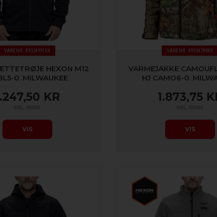
VARENR. 49324991XX
VARENR. 49334789XX
TTETRØJE HEXON M12
VARMEJAKKE CAMOUFL
BL5-0. MILWAUKEE
HJ CAMO6-0. MILW
1.247,50 KR
1.873,75 K
INKL. MOMS
INKL. MOMS
VIS
VIS